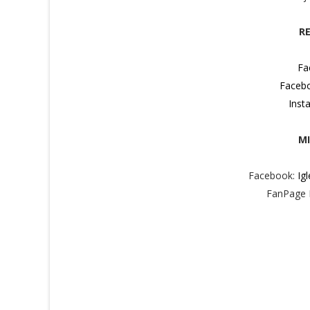
RE
Fa
Faceb
Inst
MI
Facebook:
Ig
FanPage