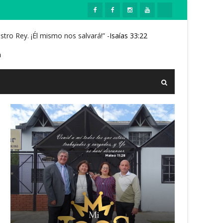
tro Rey. ¡Él mismo nos salvará!” -
Isaías 33:22
m