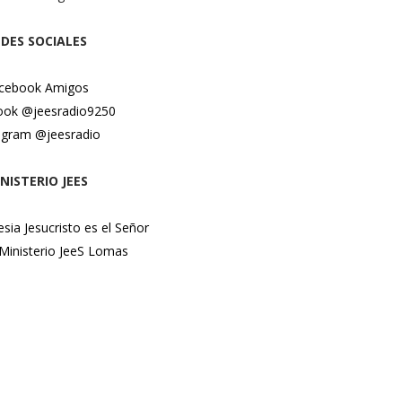
DES SOCIALES
cebook Amigos
ook @jeesradio9250
agram @jeesradio
NISTERIO JEES
lesia Jesucristo es el Señor
Ministerio JeeS Lomas