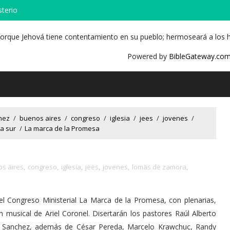
sterio
porque Jehová tiene contentamiento en su pueblo; hermoseará a los hu
Powered by
BibleGateway.co
hez
/
buenos aires
/
congreso
/
iglesia
/
jees
/
jovenes
/
a sur
/
La marca de la Promesa
s aires
,
congreso
,
iglesia
,
jees
,
jovenes
,
lomas de zamora
,
á el Congreso Ministerial La Marca de la Promesa, con plenarias,
ón musical de Ariel Coronel. Disertarán los pastores Raúl Alberto
o Sanchez, además de César Pereda, Marcelo Krawchuc, Randy