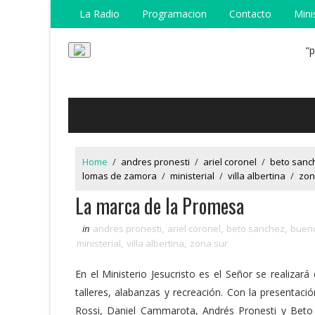
La Radio
Programacion
Contacto
Mini
“
Home
/
andres pronesti
/
ariel coronel
/
beto sanc
lomas de zamora
/
ministerial
/
villa albertina
/
zon
La marca de la Promesa
in
andres pronesti
,
ariel coronel
,
beto sanchez
,
bueno
ministerial
,
villa albertina
,
zona sur
En el Ministerio Jesucristo es el Señor se realizar
talleres, alabanzas y recreación. Con la presentaci
Rossi, Daniel Cammarota, Andrés Pronesti y Bet